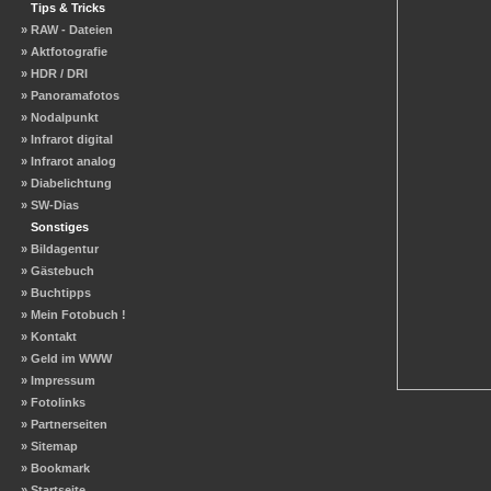
Tips & Tricks
» RAW - Dateien
» Aktfotografie
» HDR / DRI
» Panoramafotos
» Nodalpunkt
» Infrarot digital
» Infrarot analog
» Diabelichtung
» SW-Dias
Sonstiges
» Bildagentur
» Gästebuch
» Buchtipps
» Mein Fotobuch !
» Kontakt
» Geld im WWW
» Impressum
» Fotolinks
» Partnerseiten
» Sitemap
» Bookmark
» Startseite