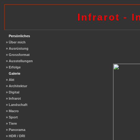
Infrarot - 
Persönliches
» Über mich
» Ausrüstung
» Grossformat
» Ausstellungen
» Erfolge
Galerie
» Akt
» Architektur
» Digital
» Infrarot
» Landschaft
» Macro
» Sport
» Tiere
» Panorama
» HDR / DRI