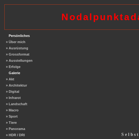
Nodalpunktad
Persönliches
» Über mich
» Ausrüstung
» Grossformat
» Ausstellungen
» Erfolge
Galerie
» Akt
» Architektur
» Digital
» Infrarot
» Landschaft
» Macro
» Sport
» Tiere
» Panorama
Selbs
» HDR / DRI