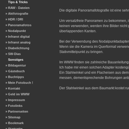
Tips & Tricks
» RAW - Dateien
Die digitale Panoramafotografie ist eine seh
» Aktfotografie
» HDR / DRI
Um versatzfreie Panoramen zu bekommen, i
» Panoramafotos
keinen verwenden, werden ihre Bilder nich
überlappenden Kanten.
» Nodalpunkt
» Infrarot digital
Bei der Verwendung des Nodalpunktadapter
» Infrarot analog
Wenn sie die Kamera im Querformat verwende
» Diabelichtung
Stativmittelpunkt zu bringen.
» SW-Dias
Sonstiges
Im WWW finden sie zahlreiche Bauanleitung 
» Bildagentur
Ich habe mir einen solchen Adapter kostengü
» Gästebuch
Ein Stahlwinkel und ein Flacheisen aus dem
» Buchtipps
messen, dementsprechende Bohrungen anbrin
» Mein Fotobuch !
Der Stahlwinkel aus dem Baumarkt kostet rund
» Kontakt
» Geld im WWW
» Impressum
» Fotolinks
» Partnerseiten
» Sitemap
» Bookmark
» Startseite