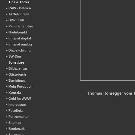
Tips & Tricks
» RAW - Dateien
» Aktfotografie
» HDR / DRI
» Panoramafotos
» Nodalpunkt
» Infrarot digital
» Infrarot analog
» Diabelichtung
» SW-Dias
Sonstiges
» Bildagentur
» Gästebuch
» Buchtipps
» Mein Fotobuch !
» Kontakt
Thomas Rohregger vom Te
» Geld im WWW
» Impressum
» Fotolinks
» Partnerseiten
» Sitemap
» Bookmark
» Startseite