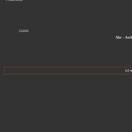
Counter
-
Akt
Arch
(c)