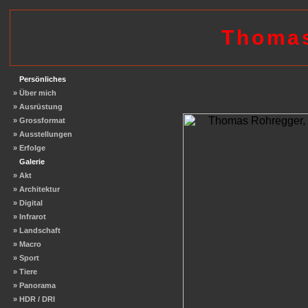
Thoma
Persönliches
» Über mich
» Ausrüstung
» Grossformat
» Ausstellungen
» Erfolge
Galerie
» Akt
» Architektur
» Digital
» Infrarot
» Landschaft
» Macro
» Sport
» Tiere
» Panorama
» HDR / DRI