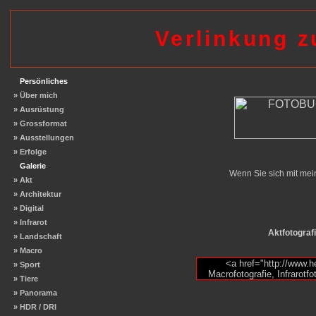
Verlinkung 
Persönliches
» Über mich
» Ausrüstung
» Grossformat
» Ausstellungen
» Erfolge
Galerie
Wenn Sie sich mit mein
» Akt
» Architektur
» Digital
» Infrarot
Aktfotografi
» Landschaft
» Macro
<a href="http://www.
» Sport
Macrofotografie, Infrarotfo
» Tiere
» Panorama
» HDR / DRI