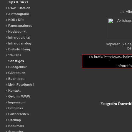
Tips & Tricks
» RAW - Dateien
als Alt
» Aktfotografie
» HDR / DRI
» Panoramafotos
» Nodalpunkt
» Infrarot digital
» Infrarot analog
kopieren Sie da
bea
» Diabelichtung
» SW-Dias
<a href="http://www.hei
Sonstiges
Infrarotf
» Bildagentur
» Gästebuch
» Buchtipps
» Mein Fotobuch !
» Kontakt
» Geld im WWW
» Impressum
Fotografen Österreic
» Fotolinks
» Partnerseiten
» Sitemap
» Bookmark
» Startseite